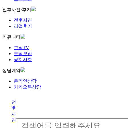
전후사진·후기
전후사진
리얼후기
커뮤니티
그날TV
모델모집
공지사항
상담예약
온라인상담
카카오톡상담
전
후
사
진