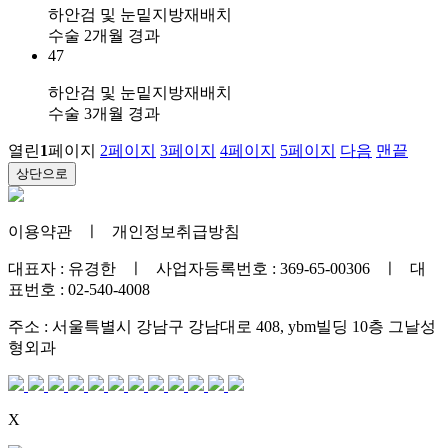
하안검 및 눈밑지방재배치
수술 2개월 경과
47
하안검 및 눈밑지방재배치
수술 3개월 경과
열린
1
페이지
2
페이지
3
페이지
4
페이지
5
페이지
다음
맨끝
상단으로
이용약관
ㅣ
개인정보취급방침
대표자 : 유경한 ㅣ 사업자등록번호 : 369-65-00306 ㅣ 대
표번호 : 02-540-4008
주소 : 서울특별시 강남구 강남대로 408, ybm빌딩 10층 그날성
형외과
X