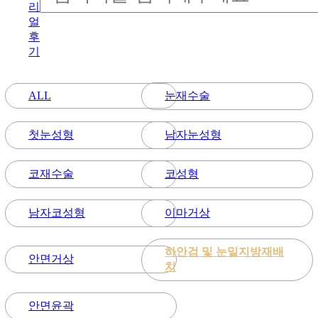
리
얼
후
기
눈재수술
ALL
첫눈성형
남자눈성형
코재수술
코성형
남자코성형
이마거상
하안검 및 눈밑지방재배
안면거상
치
안면윤곽