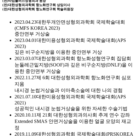
(전)타임플러스성형외과 원장
(전)대한성형외과학회 항노화연구회 상임이사
(전)대한성형외과학회 항노화연구회 학술위원장
2023.04.23
대한두개안면성형외과학회 국제학술대회
(CMFS KOREA 2023)
중안면부 거상술
2023.04.01
대한미용성형외과학회 국제학술대회(APS
2023)
깊은 비구순지방을 이용한 중안면부 거상
2023.03.07
대한성형외과학회 항노화성형연구회 집담회
눈둘레근밑지방(SOOF)과 깊은 비구순지방(DNLF)을 이
용한 중안면부 거상술
2022.11.27
제 6회 대한성형외과학회 항노화연구회 심포
지움
내시경 눈썹거상술과 이마축소술에 대한 나의 경험
2021.07.10
대한미용성형외과학회 국제학술대회(APS
2021)
성공적인 내시경 눈썹거상술을 위한 자세한 수술기법
2020.10.11
제 21회 대한성형외과의사회 추계 연수 강좌
Extended SMAS 안면거상술을 이용한 얼굴 모양의 재교
정
2019.11.09
대한성형외과학회 국제학술대회(PRSKOREA