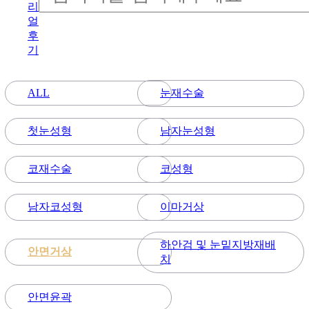
리
얼
후
기
눈재수술
ALL
첫눈성형
남자눈성형
코재수술
코성형
남자코성형
이마거상
하안검 및 눈밑지방재배
안면거상
치
안면윤곽