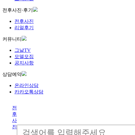
전후사진·후기
전후사진
리얼후기
커뮤니티
그날TV
모델모집
공지사항
상담예약
온라인상담
카카오톡상담
전
후
사
진