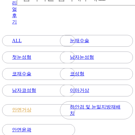
리
얼
후
기
눈재수술
ALL
첫눈성형
남자눈성형
코재수술
코성형
남자코성형
이마거상
하안검 및 눈밑지방재배
안면거상
치
안면윤곽