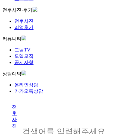
전후사진·후기
전후사진
리얼후기
커뮤니티
그날TV
모델모집
공지사항
상담예약
온라인상담
카카오톡상담
전
후
사
진