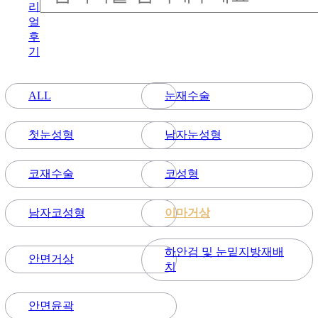
리
얼
후
기
눈재수술
ALL
첫눈성형
남자눈성형
코재수술
코성형
남자코성형
이마거상
하안검 및 눈밑지방재배
안면거상
치
안면윤곽