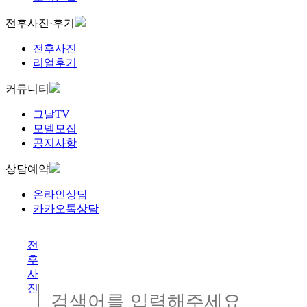
전후사진·후기
전후사진
리얼후기
커뮤니티
그날TV
모델모집
공지사항
상담예약
온라인상담
카카오톡상담
전
후
사
진