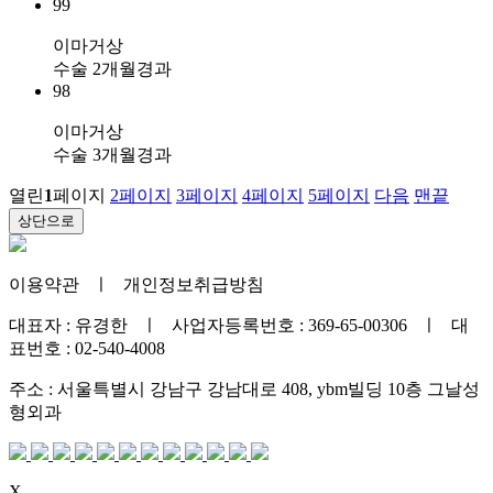
99
이마거상
수술 2개월경과
98
이마거상
수술 3개월경과
열린
1
페이지
2
페이지
3
페이지
4
페이지
5
페이지
다음
맨끝
상단으로
이용약관
ㅣ
개인정보취급방침
대표자 : 유경한 ㅣ 사업자등록번호 : 369-65-00306 ㅣ 대
표번호 : 02-540-4008
주소 : 서울특별시 강남구 강남대로 408, ybm빌딩 10층 그날성
형외과
X