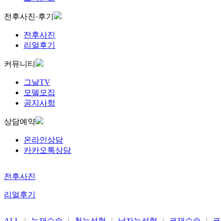
전후사진·후기
전후사진
리얼후기
커뮤니티
그날TV
모델모집
공지사항
상담예약
온라인상담
카카오톡상담
전후사진
리얼후기
ALL
눈재수술
첫눈성형
남자눈성형
코재수술
코