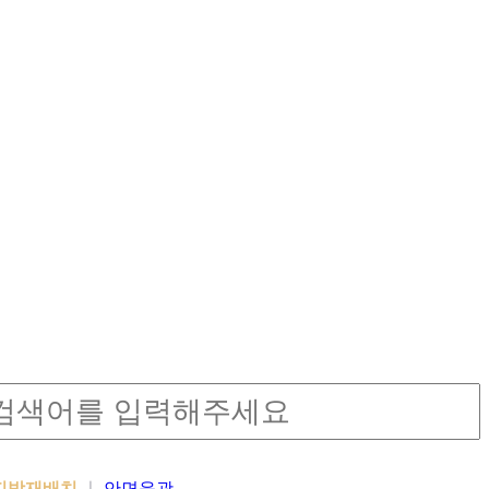
밑지방재배치
안면윤곽