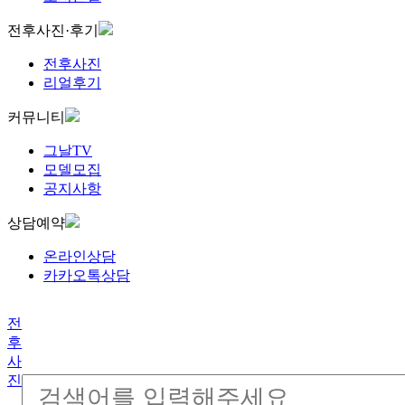
전후사진·후기
전후사진
리얼후기
커뮤니티
그날TV
모델모집
공지사항
상담예약
온라인상담
카카오톡상담
전
후
사
진