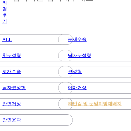
리
얼
후
기
눈재수술
ALL
첫눈성형
남자눈성형
코재수술
코성형
남자코성형
이마거상
안면거상
하안검 및 눈밑지방재배치
안면윤곽